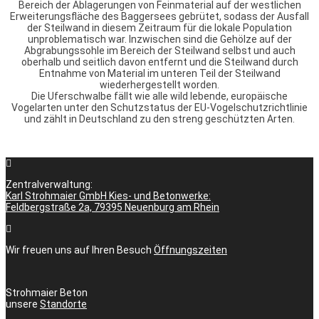
Bereich der Ablagerungen von Feinmaterial auf der westlichen
Erweiterungsfläche des Baggersees gebrütet, sodass der Ausfall
der Steilwand in diesem Zeitraum für die lokale Population
unproblematisch war. Inzwischen sind die Gehölze auf der
Abgrabungssohle im Bereich der Steilwand selbst und auch
oberhalb und seitlich davon entfernt und die Steilwand durch
Entnahme von Material im unteren Teil der Steilwand
wiederhergestellt worden.
Die Uferschwalbe fällt wie alle wild lebende, europäische
Vogelarten unter den Schutzstatus der EU-Vogelschutzrichtlinie
und zählt in Deutschland zu den streng geschützten Arten.
Zentralverwaltung:
Karl Strohmaier GmbH Kies- und Betonwerke:
Feldbergstraße 2a, 79395 Neuenburg am Rhein
Wir freuen uns auf Ihren Besuch
Öffnungszeiten
Strohmaier Beton
unsere
Standorte