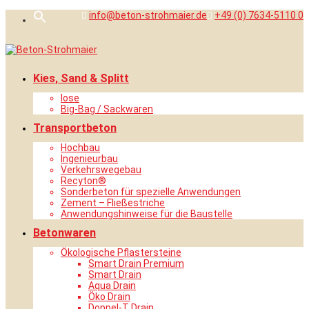
Skip
info@beton-strohmaier.de
+49 (0) 7634-5110 0
Search
to
for:
content
Search Button
Kies, Sand & Splitt
lose
Big-Bag / Sackwaren
Transportbeton
Hochbau
Ingenieurbau
Verkehrswegebau
Recyton®
Sonderbeton für spezielle Anwendungen
Zement – Fließestriche
Anwendungshinweise für die Baustelle
Betonwaren
Ökologische Pflastersteine
Smart Drain Premium
Smart Drain
Aqua Drain
Öko Drain
Doppel-T Drain