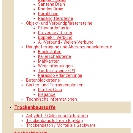
Santana Drain
Rhodos Drain
Porafil fein
Rasengittersteine
Objekt- und Verbundpflastersteine
Standardpflaster
Provence / Römer
Doppel-T Verbund
All-Verbund / Wellen-Verbund
Hangbefestigung und Abgrenzungselemente
Blockstufen
Kellerschalsteine
Mähkanten
Wegeinfassungen
Tiefbordsteine / P1
Paradiso Pflanzenringe
Betonblocksteine
Garten- und Terrassenplatten
Platten Grau
Elegance
Technische Informationen
Trockenbaustoffe
Anhydrit- / Calciumsulfatestrich
Trockenbaustoffe im Big-Bag
Trockenbeton / Mörtel als Sackware