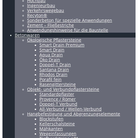
Hochbau
Ingenieurbau
Verkehrswegebau
Recyton®
Sonderbeton für spezielle Anwendungen
Zement – Fließestriche
Anwendungshinweise für die Baustelle
Betonwaren
Ökologische Pflastersteine
Smart Drain Premium
Smart Drain
Aqua Drain
Öko Drain
Doppel-T Drain
Santana Drain
Rhodos Drain
Porafil fein
Rasengittersteine
Objekt- und Verbundpflastersteine
Standardpflaster
Provence / Römer
Doppel-T Verbund
All-Verbund / Wellen-Verbund
Hangbefestigung und Abgrenzungselemente
Blockstufen
Kellerschalsteine
Mähkanten
Wegeinfassungen