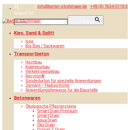
Skip
info@beton-strohmaier.de
+49 (0) 7634-5110 0
to
Search for:
content
Search Button
Kies, Sand & Splitt
lose
Big-Bag / Sackwaren
Transportbeton
Hochbau
Ingenieurbau
Verkehrswegebau
Recyton®
Sonderbeton für spezielle Anwendungen
Zement – Fließestriche
Anwendungshinweise für die Baustelle
Betonwaren
Ökologische Pflastersteine
Smart Drain Premium
Smart Drain
Aqua Drain
Öko Drain
Doppel-T Drain