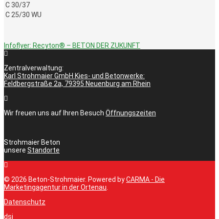
C 30/37
C 25/30 WU
Infoflyer: Recyton® – BETON DER ZUKUNFT
Zentralverwaltung:
Karl Strohmaier GmbH Kies- und Betonwerke:
Feldbergstraße 2a, 79395 Neuenburg am Rhein
Wir freuen uns auf Ihren Besuch
Öffnungszeiten
Strohmaier Beton
unsere
Standorte
© 2026 Beton-Strohmaier. Powered by
CARMA - Die
Marketingagentur in der Ortenau
.
Datenschutz
dsi