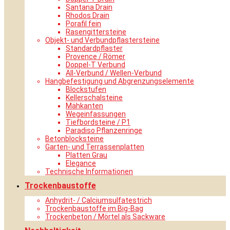
Santana Drain
Rhodos Drain
Porafil fein
Rasengittersteine
Objekt- und Verbundpflastersteine
Standardpflaster
Provence / Römer
Doppel-T Verbund
All-Verbund / Wellen-Verbund
Hangbefestigung und Abgrenzungselemente
Blockstufen
Kellerschalsteine
Mähkanten
Wegeinfassungen
Tiefbordsteine / P1
Paradiso Pflanzenringe
Betonblocksteine
Garten- und Terrassenplatten
Platten Grau
Elegance
Technische Informationen
Trockenbaustoffe
Anhydrit- / Calciumsulfatestrich
Trockenbaustoffe im Big-Bag
Trockenbeton / Mörtel als Sackware