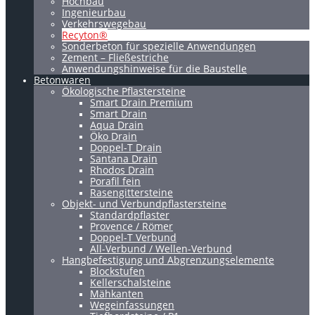
Hochbau
Ingenieurbau
Verkehrswegebau
Recyton®
Sonderbeton für spezielle Anwendungen
Zement – Fließestriche
Anwendungshinweise für die Baustelle
Betonwaren
Ökologische Pflastersteine
Smart Drain Premium
Smart Drain
Aqua Drain
Öko Drain
Doppel-T Drain
Santana Drain
Rhodos Drain
Porafil fein
Rasengittersteine
Objekt- und Verbundpflastersteine
Standardpflaster
Provence / Römer
Doppel-T Verbund
All-Verbund / Wellen-Verbund
Hangbefestigung und Abgrenzungselemente
Blockstufen
Kellerschalsteine
Mähkanten
Wegeinfassungen