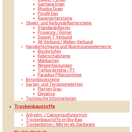
Santana Drain
Rhodos Drain
Porafil fein
Rasengittersteine
Objekt- und Verbundpflastersteine
Standardpflaster
Provence / Römer
Doppel-T Verbund
All-Verbund / Wellen-Verbund
Hangbefestigung und Abgrenzungselemente
Blockstufen
Kellerschalsteine
Mähkanten
Wegeinfassungen
Tiefbordsteine / P1
Paradiso Pflanzenringe
Betonblocksteine
Garten- und Terrassenplatten
Platten Grau
Elegance
Technische Informationen
Trockenbaustoffe
Anhydrit- / Calciumsulfatestrich
Trockenbaustoffe im Big-Bag
Trockenbeton / Mörtel als Sackware