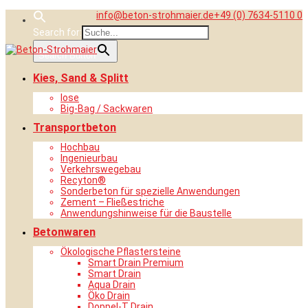
Skip
info@beton-strohmaier.de
+49 (0) 7634-5110 0
to
Search for:
content
Search Button
Kies, Sand & Splitt
lose
Big-Bag / Sackwaren
Transportbeton
Hochbau
Ingenieurbau
Verkehrswegebau
Recyton®
Sonderbeton für spezielle Anwendungen
Zement – Fließestriche
Anwendungshinweise für die Baustelle
Betonwaren
Ökologische Pflastersteine
Smart Drain Premium
Smart Drain
Aqua Drain
Öko Drain
Doppel-T Drain