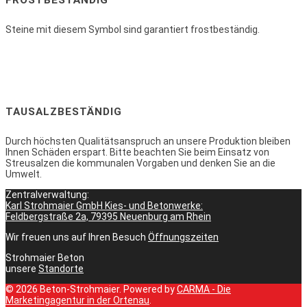
FROSTBESTÄNDIG
Steine mit diesem Symbol sind garantiert frostbeständig.
TAUSALZBESTÄNDIG
Durch höchsten Qualitätsanspruch an unsere Produktion bleiben
Ihnen Schäden erspart. Bitte beachten Sie beim Einsatz von
Streusalzen die kommunalen Vorgaben und denken Sie an die
Umwelt.
Zentralverwaltung:
Karl Strohmaier GmbH Kies- und Betonwerke:
Feldbergstraße 2a, 79395 Neuenburg am Rhein
Wir freuen uns auf Ihren Besuch
Öffnungszeiten
Strohmaier Beton
unsere
Standorte
© 2026 Beton-Strohmaier. Powered by
CARMA - Die
Marketingagentur in der Ortenau
.