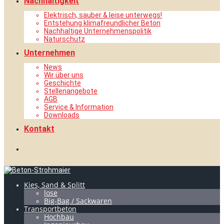
Nachhaltigkeit
Elektrisch, sauber & leise unterwegs!
Entstehung klimafreundlicher Beton
Nachhaltige Unternehmenspolitik
Naturschutz
Unternehmen
News
Wir über uns
Geschichte
Stellenangebote
AGB
Service & Information
Downloads
Kontakt
Kies, Sand & Splitt
lose
Big-Bag / Sackwaren
Transportbeton
Hochbau