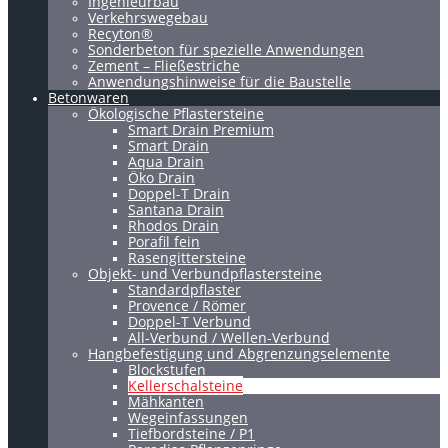
Ingenieurbau
Verkehrswegebau
Recyton®
Sonderbeton für spezielle Anwendungen
Zement – Fließestriche
Anwendungshinweise für die Baustelle
Betonwaren
Ökologische Pflastersteine
Smart Drain Premium
Smart Drain
Aqua Drain
Öko Drain
Doppel-T Drain
Santana Drain
Rhodos Drain
Porafil fein
Rasengittersteine
Objekt- und Verbundpflastersteine
Standardpflaster
Provence / Römer
Doppel-T Verbund
All-Verbund / Wellen-Verbund
Hangbefestigung und Abgrenzungselemente
Blockstufen
Kellerschalsteine
Mähkanten
Wegeinfassungen
Tiefbordsteine / P1