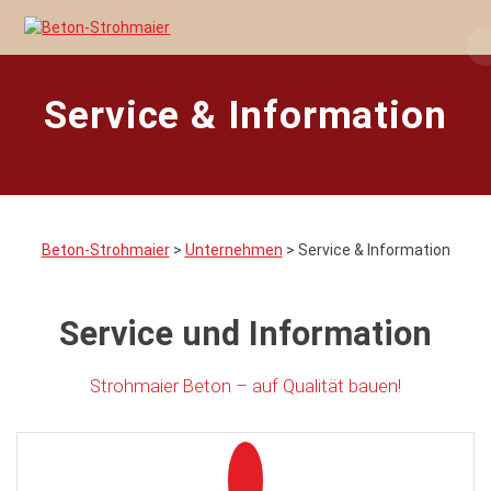
Skip
to
content
Service & Information
Beton-Strohmaier
>
Unternehmen
>
Service & Information
Service und Information
Strohmaier Beton – auf Qualität bauen!