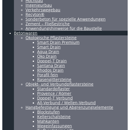
Hochbau
Ingenieurbau
Verkehrswegebau
Recyton®
Sonderbeton für spezielle Anwendungen
Zement – Fließestriche
Anwendungshinweise für die Baustelle
Betonwaren
Ökologische Pflastersteine
Smart Drain Premium
Smart Drain
Aqua Drain
Öko Drain
Doppel-T Drain
Santana Drain
Rhodos Drain
Porafil fein
Rasengittersteine
Objekt- und Verbundpflastersteine
Standardpflaster
Provence / Römer
Doppel-T Verbund
All-Verbund / Wellen-Verbund
Hangbefestigung und Abgrenzungselemente
Blockstufen
Kellerschalsteine
Mähkanten
Wegeinfassungen