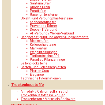
Santana Drain
Rhodos Drain
Porafil fein
Rasengittersteine
Objekt- und Verbundpflastersteine
Standardpflaster
Provence / Römer
Doppel-T Verbund
All-Verbund / Wellen-Verbund
Hangbefestigung und Abgrenzungselemente
Blockstufen
Kellerschalsteine
Mähkanten
Wegeinfassungen
Tiefbordsteine / P1
Paradiso Pflanzenringe
Betonblocksteine
Garten- und Terrassenplatten
Platten Grau
Elegance
Technische Informationen
Trockenbaustoffe
Anhydrit- / Calciumsulfatestrich
Trockenbaustoffe im Big-Bag
Trockenbeton / Mörtel als Sackware