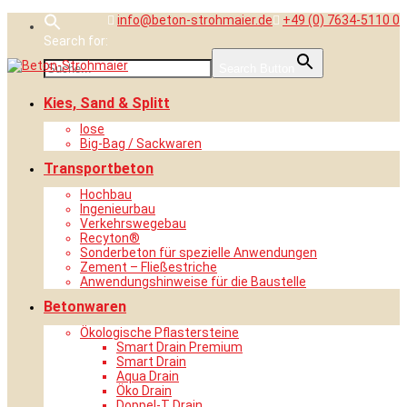
Skip
info@beton-strohmaier.de
+49 (0) 7634-5110 0
to
Search for:
content
Search Button
Kies, Sand & Splitt
lose
Big-Bag / Sackwaren
Transportbeton
Hochbau
Ingenieurbau
Verkehrswegebau
Recyton®
Sonderbeton für spezielle Anwendungen
Zement – Fließestriche
Anwendungshinweise für die Baustelle
Betonwaren
Ökologische Pflastersteine
Smart Drain Premium
Smart Drain
Aqua Drain
Öko Drain
Doppel-T Drain