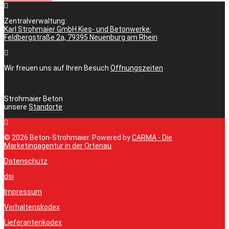
Zentralverwaltung:
Karl Strohmaier GmbH Kies- und Betonwerke:
Feldbergstraße 2a, 79395 Neuenburg am Rhein
Wir freuen uns auf Ihren Besuch
Öffnungszeiten
Strohmaier Beton
unsere
Standorte
© 2026 Beton-Strohmaier. Powered by
CARMA - Die
Marketingagentur in der Ortenau
.
Datenschutz
dsi
Impressum
Verhaltenskodex
Lieferantenkodex