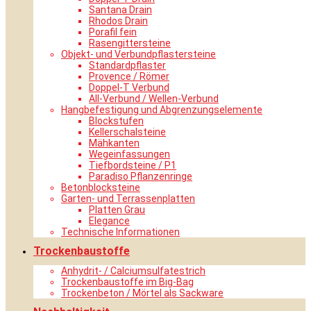
Santana Drain
Rhodos Drain
Porafil fein
Rasengittersteine
Objekt- und Verbundpflastersteine
Standardpflaster
Provence / Römer
Doppel-T Verbund
All-Verbund / Wellen-Verbund
Hangbefestigung und Abgrenzungselemente
Blockstufen
Kellerschalsteine
Mähkanten
Wegeinfassungen
Tiefbordsteine / P1
Paradiso Pflanzenringe
Betonblocksteine
Garten- und Terrassenplatten
Platten Grau
Elegance
Technische Informationen
Trockenbaustoffe
Anhydrit- / Calciumsulfatestrich
Trockenbaustoffe im Big-Bag
Trockenbeton / Mörtel als Sackware