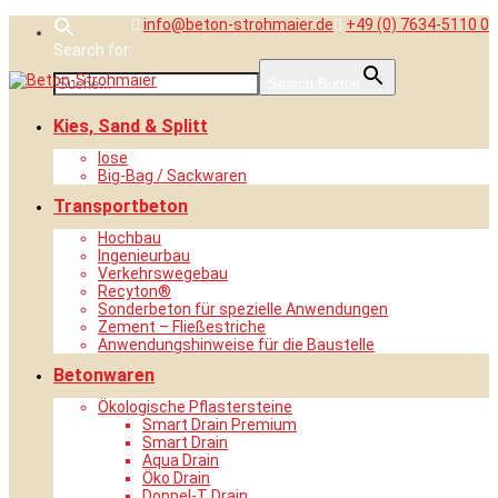
Skip
info@beton-strohmaier.de
+49 (0) 7634-5110 0
to
Search for:
content
Search Button
Kies, Sand & Splitt
lose
Big-Bag / Sackwaren
Transportbeton
Hochbau
Ingenieurbau
Verkehrswegebau
Recyton®
Sonderbeton für spezielle Anwendungen
Zement – Fließestriche
Anwendungshinweise für die Baustelle
Betonwaren
Ökologische Pflastersteine
Smart Drain Premium
Smart Drain
Aqua Drain
Öko Drain
Doppel-T Drain