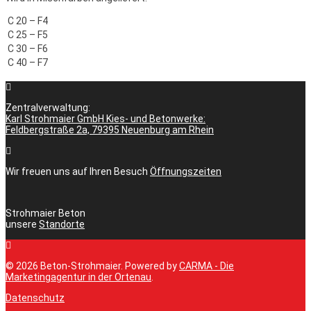
C 20 – F4
C 25 – F5
C 30 – F6
C 40 – F7
Zentralverwaltung:
Karl Strohmaier GmbH Kies- und Betonwerke:
Feldbergstraße 2a, 79395 Neuenburg am Rhein
Wir freuen uns auf Ihren Besuch
Öffnungszeiten
Strohmaier Beton
unsere
Standorte
© 2026 Beton-Strohmaier. Powered by
CARMA - Die
Marketingagentur in der Ortenau
.
Datenschutz