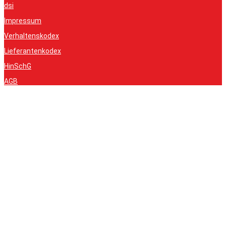
dsi
Impressum
Verhaltenskodex
Lieferantenkodex
HinSchG
AGB