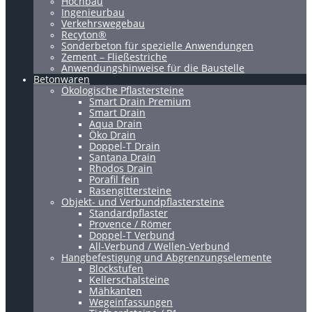
Hochbau
Ingenieurbau
Verkehrswegebau
Recyton®
Sonderbeton für spezielle Anwendungen
Zement – Fließestriche
Anwendungshinweise für die Baustelle
Betonwaren
Ökologische Pflastersteine
Smart Drain Premium
Smart Drain
Aqua Drain
Öko Drain
Doppel-T Drain
Santana Drain
Rhodos Drain
Porafil fein
Rasengittersteine
Objekt- und Verbundpflastersteine
Standardpflaster
Provence / Römer
Doppel-T Verbund
All-Verbund / Wellen-Verbund
Hangbefestigung und Abgrenzungselemente
Blockstufen
Kellerschalsteine
Mähkanten
Wegeinfassungen