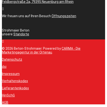
Feldbergstraße 2a, 79395 Neuenburg am Rhein
Wir freuen uns auf Ihren Besuch
Öffnungszeiten
Strohmaier Beton
unsere
Standorte
© 2026 Beton-Strohmaier. Powered by
CARMA - Die
Marketingagentur in der Ortenau
.
Datenschutz
dsi
Impressum
Verhaltenskodex
Lieferantenkodex
HinSchG
AGB