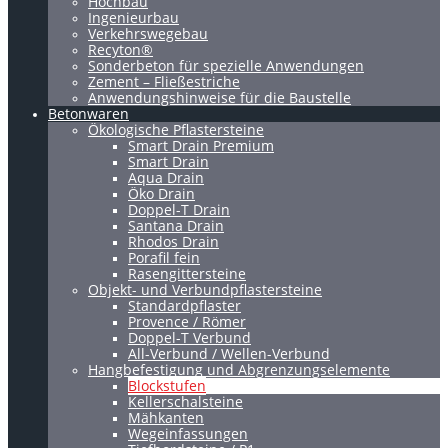
Hochbau
Ingenieurbau
Verkehrswegebau
Recyton®
Sonderbeton für spezielle Anwendungen
Zement – Fließestriche
Anwendungshinweise für die Baustelle
Betonwaren
Ökologische Pflastersteine
Smart Drain Premium
Smart Drain
Aqua Drain
Öko Drain
Doppel-T Drain
Santana Drain
Rhodos Drain
Porafil fein
Rasengittersteine
Objekt- und Verbundpflastersteine
Standardpflaster
Provence / Römer
Doppel-T Verbund
All-Verbund / Wellen-Verbund
Hangbefestigung und Abgrenzungselemente
Blockstufen
Kellerschalsteine
Mähkanten
Wegeinfassungen