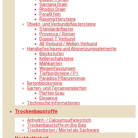
Santana Drain
Rhodos Drain
Porafil fein
Rasengittersteine
Objekt- und Verbundpflastersteine
Standardpflaster
Provence / Römer
Doppel-T Verbund
All-Verbund / Wellen-Verbund
Hangbefestigung und Abgrenzungselemente
Blockstufen
Kellerschalsteine
Mähkanten
Wegeinfassungen
Tiefbordsteine / P1
Paradiso Pflanzenringe
Betonblocksteine
Garten- und Terrassenplatten
Platten Grau
Elegance
Technische Informationen
Trockenbaustoffe
Anhydrit- / Calciumsulfatestrich
Trockenbaustoffe im Big-Bag
Trockenbeton / Mörtel als Sackware