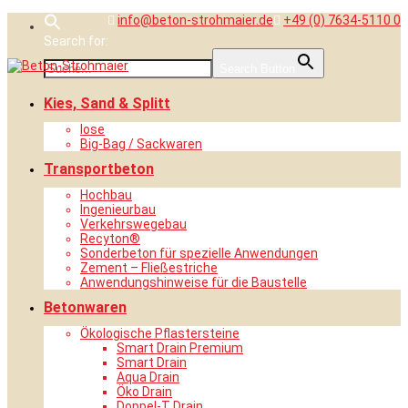
Skip
info@beton-strohmaier.de
+49 (0) 7634-5110 0
to
Search for:
content
Search Button
Kies, Sand & Splitt
lose
Big-Bag / Sackwaren
Transportbeton
Hochbau
Ingenieurbau
Verkehrswegebau
Recyton®
Sonderbeton für spezielle Anwendungen
Zement – Fließestriche
Anwendungshinweise für die Baustelle
Betonwaren
Ökologische Pflastersteine
Smart Drain Premium
Smart Drain
Aqua Drain
Öko Drain
Doppel-T Drain