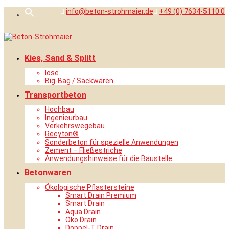
Skip
info@beton-strohmaier.de
+49 (0) 7634-5110 0
Search
to
for:
content
Search Button
Kies, Sand & Splitt
lose
Big-Bag / Sackwaren
Transportbeton
Hochbau
Ingenieurbau
Verkehrswegebau
Recyton®
Sonderbeton für spezielle Anwendungen
Zement – Fließestriche
Anwendungshinweise für die Baustelle
Betonwaren
Ökologische Pflastersteine
Smart Drain Premium
Smart Drain
Aqua Drain
Öko Drain
Doppel-T Drain