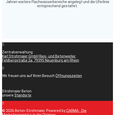
Jahren weitere Flachwasserbereiche angelegt und die Uferlinie
entsprechend gestaltet.
Zentralverwaltung:
Karl Strohmaier GmbH Kies- und Betonwerke:
Feldbergstraße 2a, 79395 Neuenburg am Rhein
Wir freuen uns auf Ihren Besuch
Öffnungszeiten
Strohmaier Beton
unsere
Standorte
© 2026 Beton-Strohmaier. Powered by
CARMA - Die
Marketingagentur in der Ortenau
.