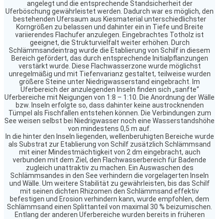
angelegt und die entsprechende Standsicherheit der
Uferböschung gewährleistet werden. Dadurch war es möglich, den
bestehenden Ufersaum aus Kiesmaterial unterschiedlichster
Korngrößen zu belassen und dahinter ein in Tiefe und Breite
variierendes Flachufer anzulegen. Eingebrachtes Totholz ist
geeignet, die Strukturvielfalt weiter erhöhen. Durch
Schlämmsandeintrag wurde die Etablierung von Schilf in diesem
Bereich gefördert, das durch entsprechende Initialpflanzungen
verstärkt wurde. Diese Flachwasserzone wurde möglichst
unregelmäßig und mit Tiefenvarianz gestaltet, teilweise wurden
größere Steine unter Niedrigwasserstand eingebracht. Im
Uferbereich der anzulegenden Inseln finden sich „sanfte“
Uferbereiche mit Neigungen von 1:8 – 1:10. Die Anordnung der Wälle
bzw. Inseln erfolgte so, dass dahinter keine austrocknenden
Tümpel als Fischfallen entstehen können. Die Verbindungen zum
See weisen selbst bei Niedrigwasser noch eine Wasserstandshöhe
von mindestens 0,5 m auf.
In die hinter den Inseln liegenden, wellenberuhigten Bereiche wurde
als Substrat zur Etablierung von Schilf zusätzlich Schlämmsand
mit einer Mindestmächtigkeit von 2 dm eingebracht, auch
verbunden mit dem Ziel, den Flachwasserbereich für Badende
zugleich unattraktiv zu machen. Ein Auswaschen des
Schlämmsandes in den See verhindern die vorgelagerten Inseln
und Wälle. Um weitere Stabilität zu gewährleisten, bis das Schilf
mit seinen dichten Rhizomen den Schlämmsand effektiv
befestigen und Erosion verhindern kann, wurde empfohlen, dem
Schlämmsand einen Splittanteil von maximal 30 % beizumischen.
Entlang der anderen Uferbereiche wurden bereits in früheren