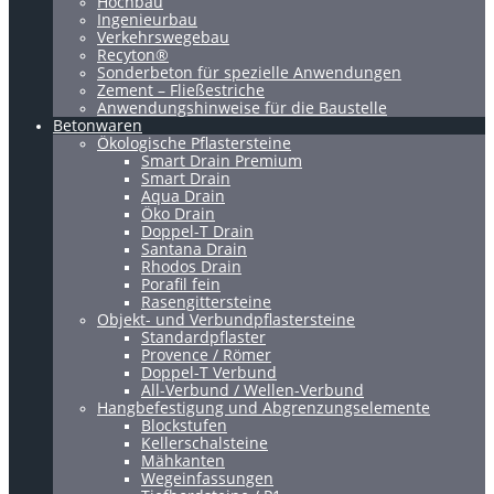
Hochbau
Ingenieurbau
Verkehrswegebau
Recyton®
Sonderbeton für spezielle Anwendungen
Zement – Fließestriche
Anwendungshinweise für die Baustelle
Betonwaren
Ökologische Pflastersteine
Smart Drain Premium
Smart Drain
Aqua Drain
Öko Drain
Doppel-T Drain
Santana Drain
Rhodos Drain
Porafil fein
Rasengittersteine
Objekt- und Verbundpflastersteine
Standardpflaster
Provence / Römer
Doppel-T Verbund
All-Verbund / Wellen-Verbund
Hangbefestigung und Abgrenzungselemente
Blockstufen
Kellerschalsteine
Mähkanten
Wegeinfassungen