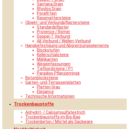
Santana Drain
Rhodos Drain
Porafil fein
Rasengittersteine
Objekt- und Verbundpflastersteine
Standardpflaster
Provence / Römer
Doppel-T Verbund
All-Verbund / Wellen-Verbund
Hangbefestigung und Abgrenzungselemente
Blockstufen
Kellerschalsteine
Mähkanten
Wegeinfassungen
Tiefbordsteine / P1
Paradiso Pflanzenringe
Betonblocksteine
Garten- und Terrassenplatten
Platten Grau
Elegance
Technische Informationen
Trockenbaustoffe
Anhydrit- / Calciumsulfatestrich
Trockenbaustoffe im Big-Bag
Trockenbeton / Mörtel als Sackware