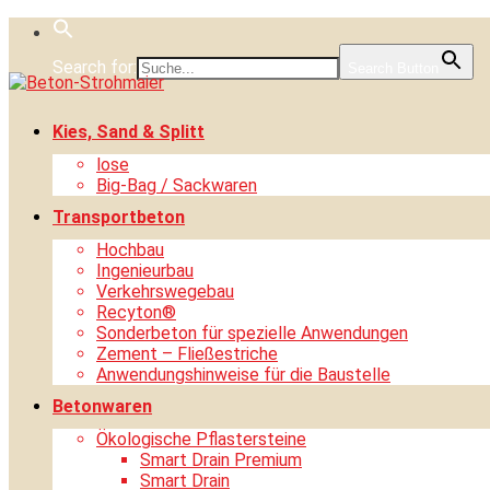
Skip
to
Search for:
content
Search Button
Kies, Sand & Splitt
lose
Big-Bag / Sackwaren
Transportbeton
Hochbau
Ingenieurbau
Verkehrswegebau
Recyton®
Sonderbeton für spezielle Anwendungen
Zement – Fließestriche
Anwendungshinweise für die Baustelle
Betonwaren
Ökologische Pflastersteine
Smart Drain Premium
Smart Drain