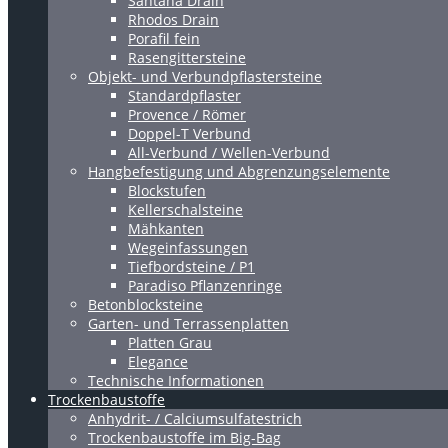
Santana Drain
Rhodos Drain
Porafil fein
Rasengittersteine
Objekt- und Verbundpflastersteine
Standardpflaster
Provence / Römer
Doppel-T Verbund
All-Verbund / Wellen-Verbund
Hangbefestigung und Abgrenzungselemente
Blockstufen
Kellerschalsteine
Mähkanten
Wegeinfassungen
Tiefbordsteine / P1
Paradiso Pflanzenringe
Betonblocksteine
Garten- und Terrassenplatten
Platten Grau
Elegance
Technische Informationen
Trockenbaustoffe
Anhydrit- / Calciumsulfatestrich
Trockenbaustoffe im Big-Bag