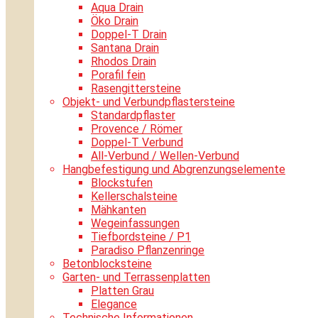
Aqua Drain
Öko Drain
Doppel-T Drain
Santana Drain
Rhodos Drain
Porafil fein
Rasengittersteine
Objekt- und Verbundpflastersteine
Standardpflaster
Provence / Römer
Doppel-T Verbund
All-Verbund / Wellen-Verbund
Hangbefestigung und Abgrenzungselemente
Blockstufen
Kellerschalsteine
Mähkanten
Wegeinfassungen
Tiefbordsteine / P1
Paradiso Pflanzenringe
Betonblocksteine
Garten- und Terrassenplatten
Platten Grau
Elegance
Technische Informationen