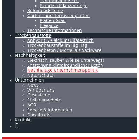
Tiefbordsteine / P1
Paradiso Pflanzenringe
Betonblocksteine
Garten- und Terrassenplatten
Platten Grau
Elegance
Technische Informationen
Trockenbaustoffe
Anhydrit- / Calciumsulfatestrich
Trockenbaustoffe im Big-Bag
Trockenbeton / Mörtel als Sackware
Nachhaltigkeit
Elektrisch, sauber & leise unterwegs!
Entstehung klimafreundlicher Beton
Nachhaltige Unternehmenspolitik
Naturschutz
Unternehmen
News
Wir über uns
Geschichte
Stellenangebote
AGB
Service & Information
Downloads
Kontakt