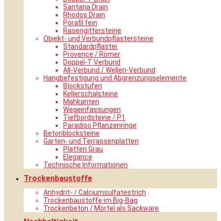
Santana Drain
Rhodos Drain
Porafil fein
Rasengittersteine
Objekt- und Verbundpflastersteine
Standardpflaster
Provence / Römer
Doppel-T Verbund
All-Verbund / Wellen-Verbund
Hangbefestigung und Abgrenzungselemente
Blockstufen
Kellerschalsteine
Mähkanten
Wegeinfassungen
Tiefbordsteine / P1
Paradiso Pflanzenringe
Betonblocksteine
Garten- und Terrassenplatten
Platten Grau
Elegance
Technische Informationen
Trockenbaustoffe
Anhydrit- / Calciumsulfatestrich
Trockenbaustoffe im Big-Bag
Trockenbeton / Mörtel als Sackware