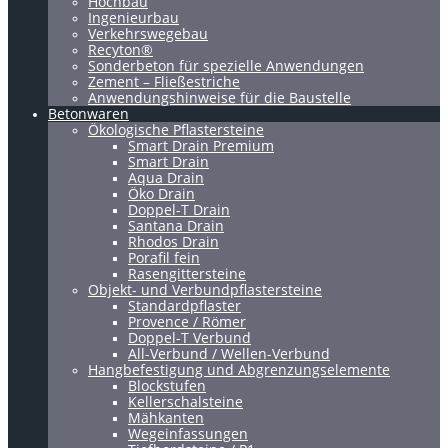
Hochbau
Ingenieurbau
Verkehrswegebau
Recyton®
Sonderbeton für spezielle Anwendungen
Zement – Fließestriche
Anwendungshinweise für die Baustelle
Betonwaren
Ökologische Pflastersteine
Smart Drain Premium
Smart Drain
Aqua Drain
Öko Drain
Doppel-T Drain
Santana Drain
Rhodos Drain
Porafil fein
Rasengittersteine
Objekt- und Verbundpflastersteine
Standardpflaster
Provence / Römer
Doppel-T Verbund
All-Verbund / Wellen-Verbund
Hangbefestigung und Abgrenzungselemente
Blockstufen
Kellerschalsteine
Mähkanten
Wegeinfassungen