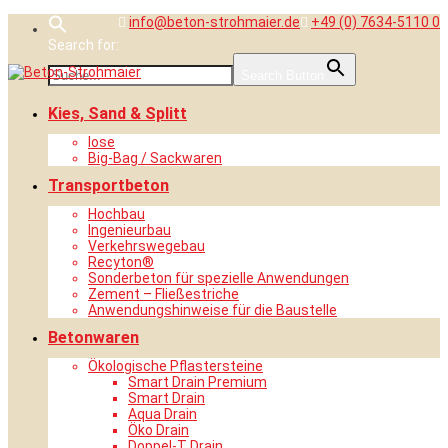
Skip
info@beton-strohmaier.de
+49 (0) 7634-5110 0
to
Search for:
content
Search Button
Kies, Sand & Splitt
lose
Big-Bag / Sackwaren
Transportbeton
Hochbau
Ingenieurbau
Verkehrswegebau
Recyton®
Sonderbeton für spezielle Anwendungen
Zement – Fließestriche
Anwendungshinweise für die Baustelle
Betonwaren
Ökologische Pflastersteine
Smart Drain Premium
Smart Drain
Aqua Drain
Öko Drain
Doppel-T Drain