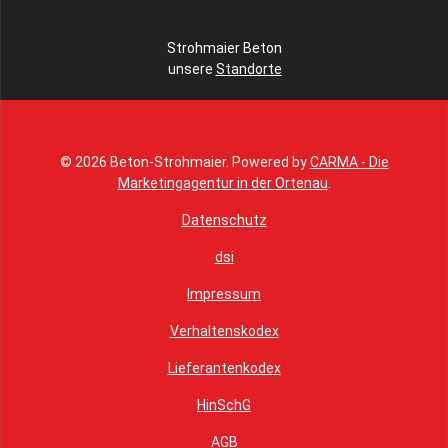
Strohmaier Beton
unsere
Standorte
© 2026 Beton-Strohmaier. Powered by
CARMA - Die
Marketingagentur in der Ortenau
.
Datenschutz
dsi
Impressum
Verhaltenskodex
Lieferantenkodex
HinSchG
AGB