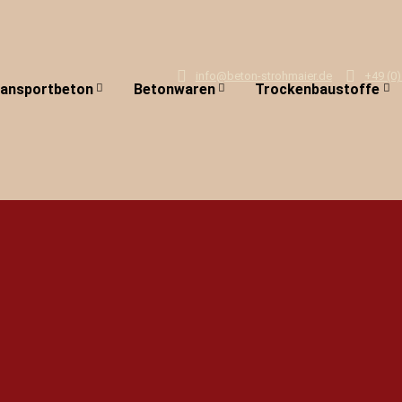
info@beton-strohmaier.de
+49 (0)
ransportbeton
Betonwaren
Trockenbaustoffe