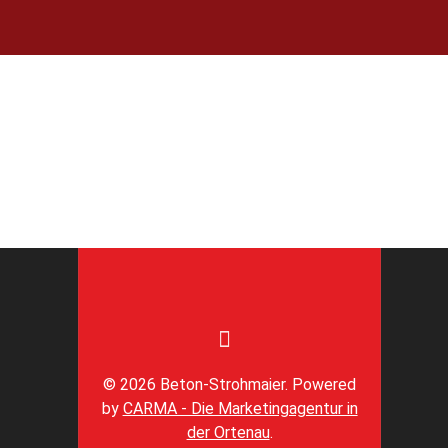
© 2026 Beton-Strohmaier. Powered
by
CARMA - Die Marketingagentur in
der Ortenau
.