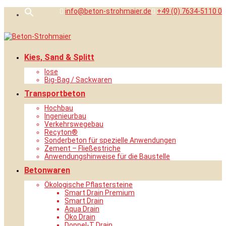
Skip
info@beton-strohmaier.de
+49 (0) 7634-5110 0
Search
to
for:
content
Search Button
Kies, Sand & Splitt
lose
Big-Bag / Sackwaren
Transportbeton
Hochbau
Ingenieurbau
Verkehrswegebau
Recyton®
Sonderbeton für spezielle Anwendungen
Zement – Fließestriche
Anwendungshinweise für die Baustelle
Betonwaren
Ökologische Pflastersteine
Smart Drain Premium
Smart Drain
Aqua Drain
Öko Drain
Doppel-T Drain