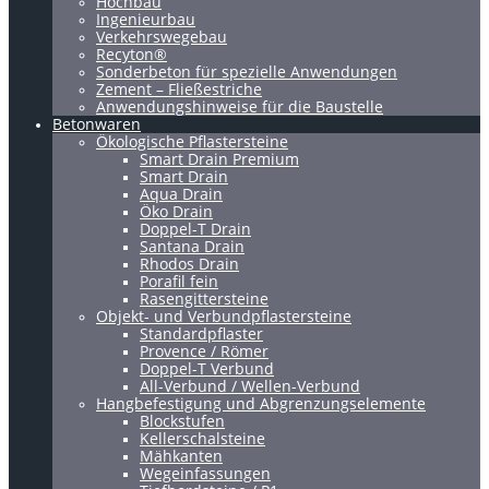
Hochbau
Ingenieurbau
Verkehrswegebau
Recyton®
Sonderbeton für spezielle Anwendungen
Zement – Fließestriche
Anwendungshinweise für die Baustelle
Betonwaren
Ökologische Pflastersteine
Smart Drain Premium
Smart Drain
Aqua Drain
Öko Drain
Doppel-T Drain
Santana Drain
Rhodos Drain
Porafil fein
Rasengittersteine
Objekt- und Verbundpflastersteine
Standardpflaster
Provence / Römer
Doppel-T Verbund
All-Verbund / Wellen-Verbund
Hangbefestigung und Abgrenzungselemente
Blockstufen
Kellerschalsteine
Mähkanten
Wegeinfassungen