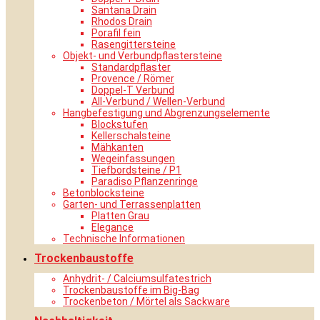
Santana Drain
Rhodos Drain
Porafil fein
Rasengittersteine
Objekt- und Verbundpflastersteine
Standardpflaster
Provence / Römer
Doppel-T Verbund
All-Verbund / Wellen-Verbund
Hangbefestigung und Abgrenzungselemente
Blockstufen
Kellerschalsteine
Mähkanten
Wegeinfassungen
Tiefbordsteine / P1
Paradiso Pflanzenringe
Betonblocksteine
Garten- und Terrassenplatten
Platten Grau
Elegance
Technische Informationen
Trockenbaustoffe
Anhydrit- / Calciumsulfatestrich
Trockenbaustoffe im Big-Bag
Trockenbeton / Mörtel als Sackware