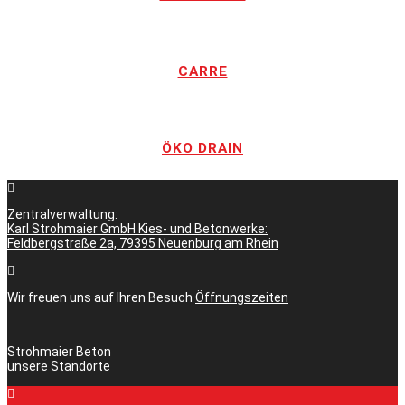
CARRE
ÖKO DRAIN
Zentralverwaltung:
Karl Strohmaier GmbH Kies- und Betonwerke:
Feldbergstraße 2a, 79395 Neuenburg am Rhein
Wir freuen uns auf Ihren Besuch
Öffnungszeiten
Strohmaier Beton
unsere
Standorte