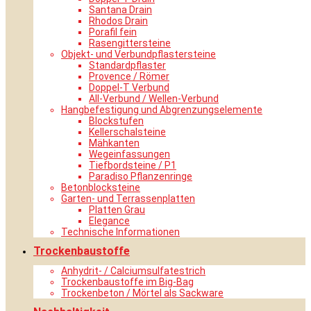
Santana Drain
Rhodos Drain
Porafil fein
Rasengittersteine
Objekt- und Verbundpflastersteine
Standardpflaster
Provence / Römer
Doppel-T Verbund
All-Verbund / Wellen-Verbund
Hangbefestigung und Abgrenzungselemente
Blockstufen
Kellerschalsteine
Mähkanten
Wegeinfassungen
Tiefbordsteine / P1
Paradiso Pflanzenringe
Betonblocksteine
Garten- und Terrassenplatten
Platten Grau
Elegance
Technische Informationen
Trockenbaustoffe
Anhydrit- / Calciumsulfatestrich
Trockenbaustoffe im Big-Bag
Trockenbeton / Mörtel als Sackware