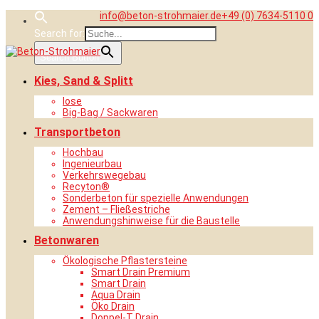
Skip
info@beton-strohmaier.de
+49 (0) 7634-5110 0
to
Search for:
content
Search Button
Kies, Sand & Splitt
lose
Big-Bag / Sackwaren
Transportbeton
Hochbau
Ingenieurbau
Verkehrswegebau
Recyton®
Sonderbeton für spezielle Anwendungen
Zement – Fließestriche
Anwendungshinweise für die Baustelle
Betonwaren
Ökologische Pflastersteine
Smart Drain Premium
Smart Drain
Aqua Drain
Öko Drain
Doppel-T Drain