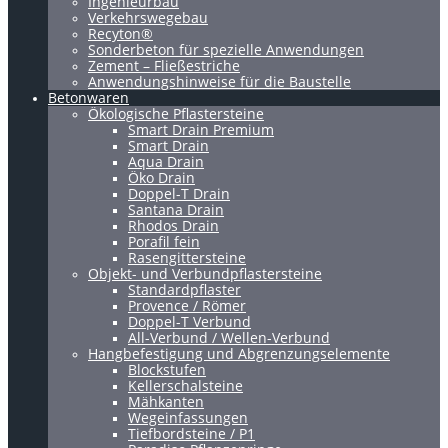
Ingenieurbau
Verkehrswegebau
Recyton®
Sonderbeton für spezielle Anwendungen
Zement – Fließestriche
Anwendungshinweise für die Baustelle
Betonwaren
Ökologische Pflastersteine
Smart Drain Premium
Smart Drain
Aqua Drain
Öko Drain
Doppel-T Drain
Santana Drain
Rhodos Drain
Porafil fein
Rasengittersteine
Objekt- und Verbundpflastersteine
Standardpflaster
Provence / Römer
Doppel-T Verbund
All-Verbund / Wellen-Verbund
Hangbefestigung und Abgrenzungselemente
Blockstufen
Kellerschalsteine
Mähkanten
Wegeinfassungen
Tiefbordsteine / P1