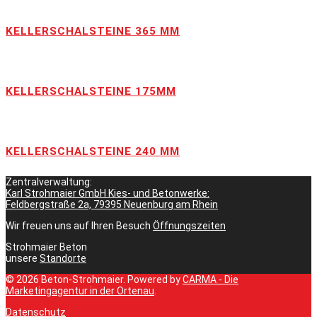
KELLERSCHALSTEINE 365 MM
KELLERSCHALSTEINE 175MM
KELLERSCHALSTEINE 240 MM
Zentralverwaltung:
Karl Strohmaier GmbH Kies- und Betonwerke:
Feldbergstraße 2a, 79395 Neuenburg am Rhein
Wir freuen uns auf Ihren Besuch
Öffnungszeiten
Strohmaier Beton
unsere
Standorte
© 2026 Beton-Strohmaier. Powered by
CARMA - Die
Marketingagentur in der Ortenau
.
Datenschutz