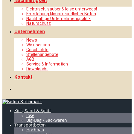
Nachhaltigkeit
Elektrisch, sauber & leise unterwegs!
Entstehung klimafreundlicher Beton
Nachhaltige Unternehmenspolitik
Naturschutz
Unternehmen
News
Wir über uns
Geschichte
Stellenangebote
AGB
Service & Information
Downloads
Kontakt
Kies, Sand & Splitt
lose
Big-Bag / Sackwaren
Transportbeton
Hochbau