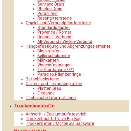
Santana Drain
Rhodos Drain
Porafil fein
Rasengittersteine
Objekt- und Verbundpflastersteine
Standardpflaster
Provence / Römer
Doppel-T Verbund
All-Verbund / Wellen-Verbund
Hangbefestigung und Abgrenzungselemente
Blockstufen
Kellerschalsteine
Mähkanten
Wegeinfassungen
Tiefbordsteine / P1
Paradiso Pflanzenringe
Betonblocksteine
Garten- und Terrassenplatten
Platten Grau
Elegance
Technische Informationen
Trockenbaustoffe
Anhydrit- / Calciumsulfatestrich
Trockenbaustoffe im Big-Bag
Trockenbeton / Mörtel als Sackware