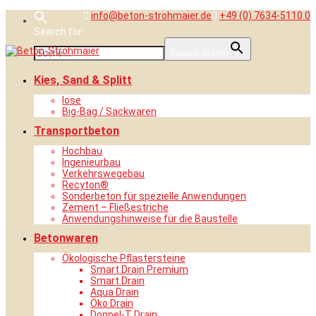
Skip
info@beton-strohmaier.de
+49 (0) 7634-5110 0
to
Search for:
content
Search Button
Kies, Sand & Splitt
lose
Big-Bag / Sackwaren
Transportbeton
Hochbau
Ingenieurbau
Verkehrswegebau
Recyton®
Sonderbeton für spezielle Anwendungen
Zement – Fließestriche
Anwendungshinweise für die Baustelle
Betonwaren
Ökologische Pflastersteine
Smart Drain Premium
Smart Drain
Aqua Drain
Öko Drain
Doppel-T Drain