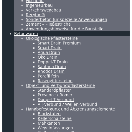
Hochbau
Ingenieurbau
Verkehrswegebau
Recyton®
Sonderbeton für spezielle Anwendungen
Zement – Fließestriche
Anwendungshinweise für die Baustelle
Betonwaren
Ökologische Pflastersteine
Smart Drain Premium
Smart Drain
Aqua Drain
Öko Drain
Doppel-T Drain
Santana Drain
Rhodos Drain
Porafil fein
Rasengittersteine
Objekt- und Verbundpflastersteine
Standardpflaster
Provence / Römer
Doppel-T Verbund
All-Verbund / Wellen-Verbund
Hangbefestigung und Abgrenzungselemente
Blockstufen
Kellerschalsteine
Mähkanten
Wegeinfassungen