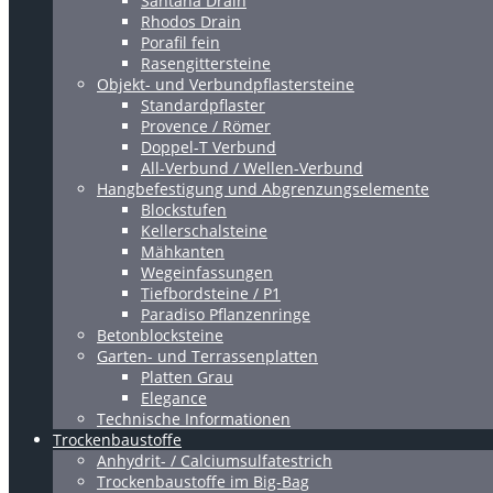
Santana Drain
Rhodos Drain
Porafil fein
Rasengittersteine
Objekt- und Verbundpflastersteine
Standardpflaster
Provence / Römer
Doppel-T Verbund
All-Verbund / Wellen-Verbund
Hangbefestigung und Abgrenzungselemente
Blockstufen
Kellerschalsteine
Mähkanten
Wegeinfassungen
Tiefbordsteine / P1
Paradiso Pflanzenringe
Betonblocksteine
Garten- und Terrassenplatten
Platten Grau
Elegance
Technische Informationen
Trockenbaustoffe
Anhydrit- / Calciumsulfatestrich
Trockenbaustoffe im Big-Bag