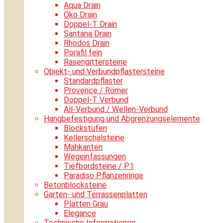
Aqua Drain
Öko Drain
Doppel-T Drain
Santana Drain
Rhodos Drain
Porafil fein
Rasengittersteine
Objekt- und Verbundpflastersteine
Standardpflaster
Provence / Römer
Doppel-T Verbund
All-Verbund / Wellen-Verbund
Hangbefestigung und Abgrenzungselemente
Blockstufen
Kellerschalsteine
Mähkanten
Wegeinfassungen
Tiefbordsteine / P1
Paradiso Pflanzenringe
Betonblocksteine
Garten- und Terrassenplatten
Platten Grau
Elegance
Technische Informationen