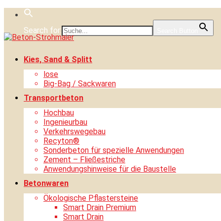
Skip
to
Search for:
content
Search Button
Kies, Sand & Splitt
lose
Big-Bag / Sackwaren
Transportbeton
Hochbau
Ingenieurbau
Verkehrswegebau
Recyton®
Sonderbeton für spezielle Anwendungen
Zement – Fließestriche
Anwendungshinweise für die Baustelle
Betonwaren
Ökologische Pflastersteine
Smart Drain Premium
Smart Drain