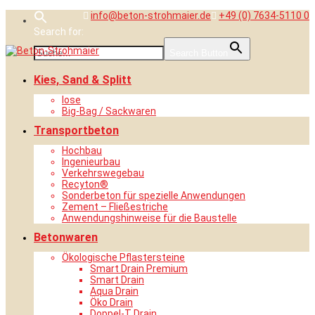
Skip
info@beton-strohmaier.de
+49 (0) 7634-5110 0
to
Search for:
content
Search Button
Kies, Sand & Splitt
lose
Big-Bag / Sackwaren
Transportbeton
Hochbau
Ingenieurbau
Verkehrswegebau
Recyton®
Sonderbeton für spezielle Anwendungen
Zement – Fließestriche
Anwendungshinweise für die Baustelle
Betonwaren
Ökologische Pflastersteine
Smart Drain Premium
Smart Drain
Aqua Drain
Öko Drain
Doppel-T Drain