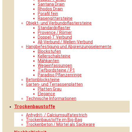
Santana Drain
Rhodos Drain
Porafil fein
Rasengittersteine
Objekt- und Verbundpflastersteine
Standardpflaster
Provence / Römer
Doppel-T Verbund
All-Verbund / Wellen-Verbund
Hangbefestigung und Abgrenzungselemente
Blockstufen
Kellerschalsteine
Mähkanten
Wegeinfassungen
Tiefbordsteine / P1
Paradiso Pflanzenringe
Betonblocksteine
Garten- und Terrassenplatten
Platten Grau
Elegance
Technische Informationen
Trockenbaustoffe
Anhydrit- / Calciumsulfatestrich
Trockenbaustoffe im Big-Bag
Trockenbeton / Mörtel als Sackware