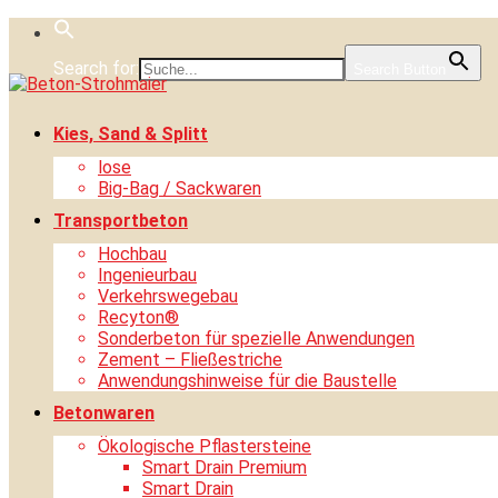
Skip
to
Search for:
content
Search Button
Kies, Sand & Splitt
lose
Big-Bag / Sackwaren
Transportbeton
Hochbau
Ingenieurbau
Verkehrswegebau
Recyton®
Sonderbeton für spezielle Anwendungen
Zement – Fließestriche
Anwendungshinweise für die Baustelle
Betonwaren
Ökologische Pflastersteine
Smart Drain Premium
Smart Drain