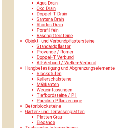
Aqua Drain
Öko Drain
Doppel-T Drain
Santana Drain
Rhodos Drain
Porafil fein
Rasengittersteine
Objekt- und Verbundpflastersteine
Standardpflaster
Provence / Römer
Doppel-T Verbund
All-Verbund / Wellen-Verbund
Hangbefestigung und Abgrenzungselemente
Blockstufen
Kellerschalsteine
Mähkanten
Wegeinfassungen
Tiefbordsteine / P1
Paradiso Pflanzenringe
Betonblocksteine
Garten- und Terrassenplatten
Platten Grau
Elegance
Technische Informationen