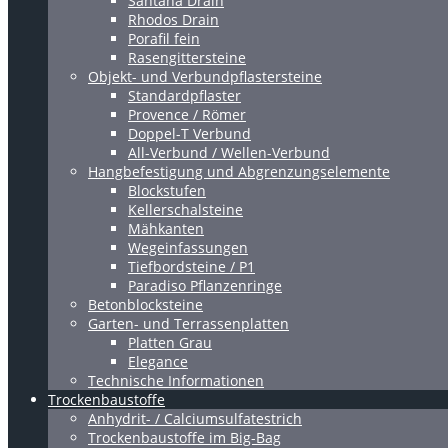
Santana Drain
Rhodos Drain
Porafil fein
Rasengittersteine
Objekt- und Verbundpflastersteine
Standardpflaster
Provence / Römer
Doppel-T Verbund
All-Verbund / Wellen-Verbund
Hangbefestigung und Abgrenzungselemente
Blockstufen
Kellerschalsteine
Mähkanten
Wegeinfassungen
Tiefbordsteine / P1
Paradiso Pflanzenringe
Betonblocksteine
Garten- und Terrassenplatten
Platten Grau
Elegance
Technische Informationen
Trockenbaustoffe
Anhydrit- / Calciumsulfatestrich
Trockenbaustoffe im Big-Bag