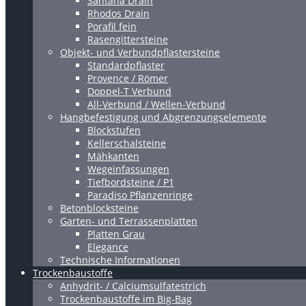
Santana Drain
Rhodos Drain
Porafil fein
Rasengittersteine
Objekt- und Verbundpflastersteine
Standardpflaster
Provence / Römer
Doppel-T Verbund
All-Verbund / Wellen-Verbund
Hangbefestigung und Abgrenzungselemente
Blockstufen
Kellerschalsteine
Mähkanten
Wegeinfassungen
Tiefbordsteine / P1
Paradiso Pflanzenringe
Betonblocksteine
Garten- und Terrassenplatten
Platten Grau
Elegance
Technische Informationen
Trockenbaustoffe
Anhydrit- / Calciumsulfatestrich
Trockenbaustoffe im Big-Bag