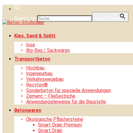
Skip
to
Search for:
content
Search Button
Kies, Sand & Splitt
lose
Big-Bag / Sackwaren
Transportbeton
Hochbau
Ingenieurbau
Verkehrswegebau
Recyton®
Sonderbeton für spezielle Anwendungen
Zement – Fließestriche
Anwendungshinweise für die Baustelle
Betonwaren
Ökologische Pflastersteine
Smart Drain Premium
Smart Drain