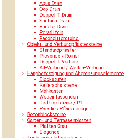
Aqua Drain
Öko Drain
Doppel-T Drain
Santana Drain
Rhodos Drain
Porafil fein
Rasengittersteine
Objekt- und Verbundpflastersteine
Standardpflaster
Provence / Römer
Doppel-T Verbund
All-Verbund / Wellen-Verbund
Hangbefestigung und Abgrenzungselemente
Blockstufen
Kellerschalsteine
Mähkanten
Wegeinfassungen
Tiefbordsteine / P1
Paradiso Pflanzenringe
Betonblocksteine
Garten- und Terrassenplatten
Platten Grau
Elegance
Technische Informationen